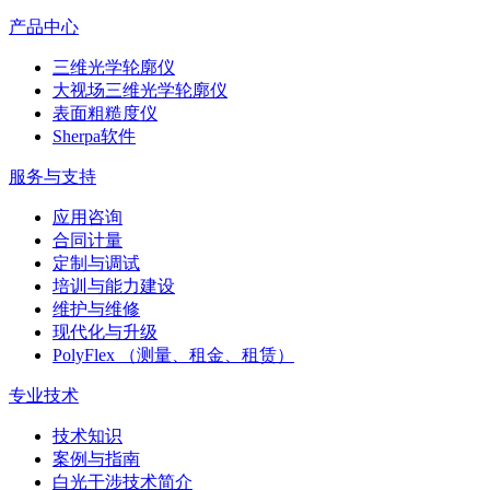
产品中心
三维光学轮廓仪
大视场三维光学轮廓仪
表面粗糙度仪
Sherpa软件
服务与支持
应用咨询
合同计量
定制与调试
培训与能力建设
维护与维修
现代化与升级
PolyFlex （测量、租金、租赁）
专业技术
技术知识
案例与指南
白光干涉技术简介