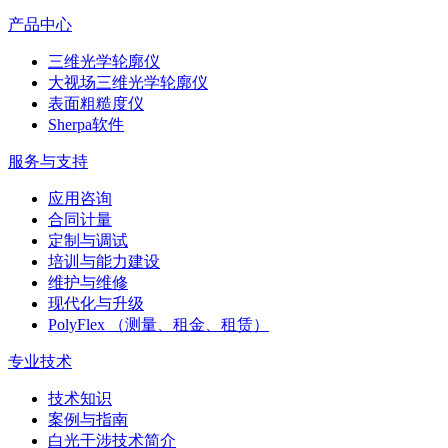
产品中心
三维光学轮廓仪
大视场三维光学轮廓仪
表面粗糙度仪
Sherpa软件
服务与支持
应用咨询
合同计量
定制与调试
培训与能力建设
维护与维修
现代化与升级
PolyFlex （测量、租金、租赁）
专业技术
技术知识
案例与指南
白光干涉技术简介