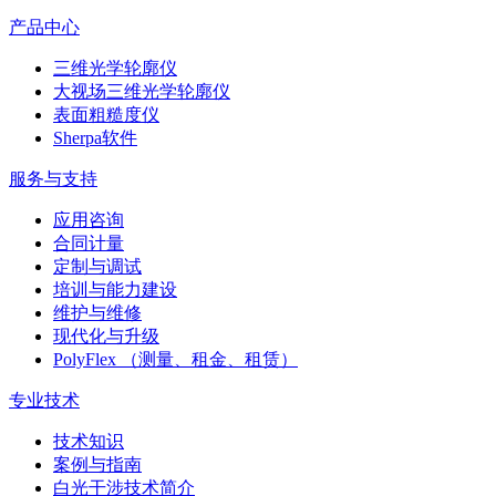
产品中心
三维光学轮廓仪
大视场三维光学轮廓仪
表面粗糙度仪
Sherpa软件
服务与支持
应用咨询
合同计量
定制与调试
培训与能力建设
维护与维修
现代化与升级
PolyFlex （测量、租金、租赁）
专业技术
技术知识
案例与指南
白光干涉技术简介