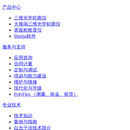
产品中心
三维光学轮廓仪
大视场三维光学轮廓仪
表面粗糙度仪
Sherpa软件
服务与支持
应用咨询
合同计量
定制与调试
培训与能力建设
维护与维修
现代化与升级
PolyFlex （测量、租金、租赁）
专业技术
技术知识
案例与指南
白光干涉技术简介