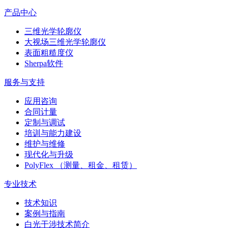
产品中心
三维光学轮廓仪
大视场三维光学轮廓仪
表面粗糙度仪
Sherpa软件
服务与支持
应用咨询
合同计量
定制与调试
培训与能力建设
维护与维修
现代化与升级
PolyFlex （测量、租金、租赁）
专业技术
技术知识
案例与指南
白光干涉技术简介