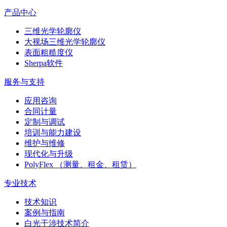
产品中心
三维光学轮廓仪
大视场三维光学轮廓仪
表面粗糙度仪
Sherpa软件
服务与支持
应用咨询
合同计量
定制与调试
培训与能力建设
维护与维修
现代化与升级
PolyFlex （测量、租金、租赁）
专业技术
技术知识
案例与指南
白光干涉技术简介