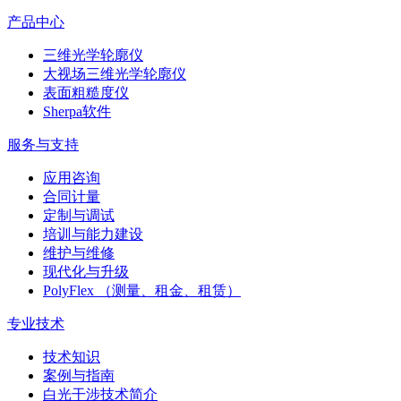
产品中心
三维光学轮廓仪
大视场三维光学轮廓仪
表面粗糙度仪
Sherpa软件
服务与支持
应用咨询
合同计量
定制与调试
培训与能力建设
维护与维修
现代化与升级
PolyFlex （测量、租金、租赁）
专业技术
技术知识
案例与指南
白光干涉技术简介