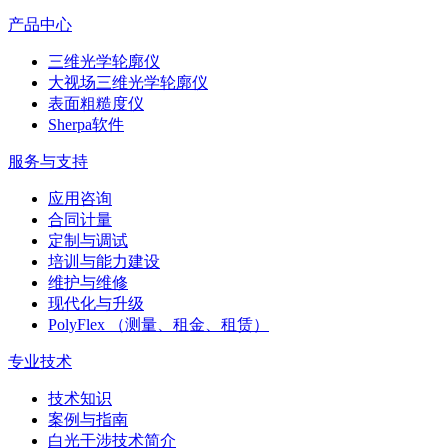
产品中心
三维光学轮廓仪
大视场三维光学轮廓仪
表面粗糙度仪
Sherpa软件
服务与支持
应用咨询
合同计量
定制与调试
培训与能力建设
维护与维修
现代化与升级
PolyFlex （测量、租金、租赁）
专业技术
技术知识
案例与指南
白光干涉技术简介